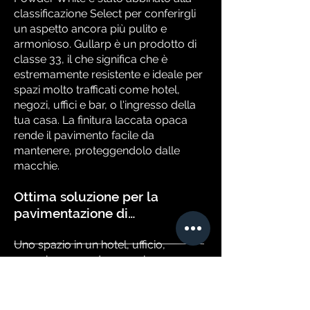
classificazione Select per conferirgli
un aspetto ancora più pulito e
armonioso. Gullarp è un prodotto di
classe 33, il che significa che è
estremamente resistente e ideale per
spazi molto trafficati come hotel,
negozi, uffici e bar, o l'ingresso della
tua casa. La finitura laccata opaca
rende il pavimento facile da
mantenere, proteggendolo dalle
macchie.
Ottima soluzione per la
pavimentazione di…
Uno spazio in un hotel, ufficio,
negozio o casa dove vuoi creare una
tela bianca per il design dei tuoi sogni.
Il colore Powder White mette in risalto
la bella venatura del frassino e fa