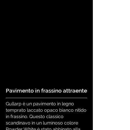
Posa in opera:
Tolda di nave dritta
Sistema di chiusura:
Välinge 5G®
Dry™
Nucleo:
HDF
Microbisello:
4 lati
Supporta il riscaldamento a
pavimento:
Sì
Resistenza all'acqua:
Alta
Dimensioni:
11 x 271 x 2378 mm
11 x 208 x 2378 mm
11 x 185 x 2000 mm
Pavimento in frassino attraente
Gullarp è un pavimento in legno
temprato laccato opaco bianco nitido
in frassino. Questo classico
scandinavo in un luminoso colore
Powder White è stato abbinato alla