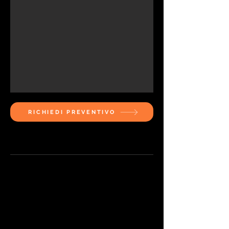
RICHIEDI PREVENTIVO
Caratteristiche e dimensioni:
Prodotto:
Parquet vulcanizzato
Legno:
Frassino
Classificazione:
Select
Colorazione:
Powder White
Trattamento superficiale:
Vernice
spazzolata