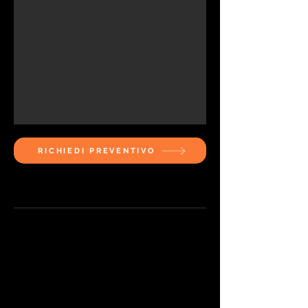
RICHIEDI PREVENTIVO
Caratteristiche e dimensioni:
Tipo di pavimento:
Parquet
vulcanizzato
Tipo di legno:
Rovere
Classificazione:
Select
Modello e posa:
Spina di pesce
italiana