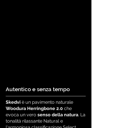
Finitura superficiale:
Laccatura
opaca Pro
Colorazione:
Naturale
Chiaro/scuro:
Chiaro
Nucleo:
HDF
Sistema di bloccaggio:
Välinge 5G®
Smusso:
Lato lungo e lato corto
Spessore dello strato di usura:
0,6
mm
Lunghezza:
546 mm
Larghezza:
91 mm
Spessore:
11 mm
Autentico e senza tempo
Skedvi
è un pavimento naturale
Woodura Herringbone 2.0
che
evoca un vero
senso della natura
. La
tonalità rilassante Natural e
l'armoniosa classificazione Select