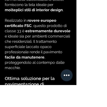
forniscono la tela ideale per
molteplici stili di interior design
.
Realizzato in
rovere europeo
certificato FSC
, questo prodotto di
classe 33 è
estremamente durevole
e ideale sia per ambienti commerciali
che residenziali. Il trattamento
superficiale laccato opaco
professionale rende il pavimento
facile da manutenere
,
proteggendolo al contempo dalle
macchie.
Ottima soluzione per la
pavimentazione di…
Uno
spazio commerciale
o una
casa
in cui si desidera creare una base
pacifica e naturale
per un design