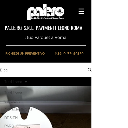
PA.LE.RO. S.R.L. PAVIMENTI LEGNO ROMA
Il tuo Parquet a Roma
(+39) 0672650320
RICHIEDI UN PREVENTIVO
Blog
Tutti i post
Tutti i post
EDILIZIA
ARREDAMENTO
DESIGN
PARQUET