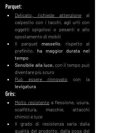
Parquet:
Delicato, richiede attenzione
 al 
calpestio con i tacchi, agli urti con 
oggetti spigolosi o pesanti e allo 
spostamento di mobili
Il parquet 
massello
, rispetto al 
prefinito, 
ha maggior durata nel 
tempo
Sensibile alla luce,
 con il tempo può 
diventare più scuro  	
Può essere rinnovato
 con la 
levigatura
Grès:
Molto resistente
 a flessione, usura, 
scalfittura, macchie, attacchi 
chimici e luce
Il grado di resistenza varia dalla 
qualità del prodotto, dalla posa del 