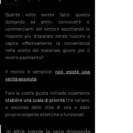
PARQUET
Quante volte avrete fatto questa 
INNOVAZIONE
domanda ad amici, conoscenti o 
PAVIMENTI ALTERNATIVI
commercianti del settore ascoltando le 
risposte più disparate senza riuscire a 
capire effettivamente la convenienza 
nella scelta del materiale giusto per il 
vostro pavimento?
Il motivo è semplice: 
non esiste una 
verità assoluta
.  
Fare la scelta giusta richiede solamente 
stabilire una scala di priorità 
che variano 
a seconda dello stile di vita e dalle 
proprie esigenze estetiche e funzionali.
In altre parole la vera domanda 