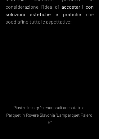
considerazione l'idea di 
accostarli con 
soluzioni estetiche e pratiche 
che 
soddisfino tutte le aspettative:
Piastrelle in grès esagonali accostate al 
Parquet in Rovere Slavonia "Lamparquet Palero 
R"