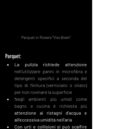
Parquet in Rovere "Vivo Boen"
Parquet:
La pulizia richiede attenzione
nell'utilizzare panni in microfibra e 
detergenti specifici a seconda del 
tipo di finitura (verniciato o oliato) 
per non rovinare la superficie
Negli ambienti più umidi come 
bagno e cucina è richiesta più 
attenzione ai ristagni d'acqua e 
all'eccessiva umidità nell'aria
Con urti e collisioni si può scalfire