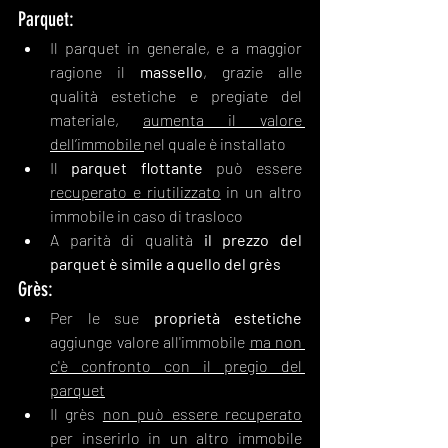
Parquet:
Il parquet in generale, e a maggior 
ragione il 
massello
, grazie alle 
qualità estetiche e pregiate del 
materiale, 
aumenta il valore 
dell’immobile 
nel quale è installato
Il 
parquet flottante
 può essere 
recuperato e riutilizzato
 in un altro 
immobile in caso di trasloco
A parità di qualità
 il prezzo del 
parquet è simile a quello del grès
Grès:
Per le sue 
proprietà estetiche
aggiunge valore all'immobile 
ma non 
c'è confronto con il pregio del 
parquet
Il grès 
non può essere recuperato
per inserirlo in un altro immobile 